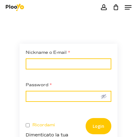
Men
Skip
to
account
Close
Cart
Cart
main
content
Nickname o E-mail
*
Password
*
Ricordami
Dimenticato la tua