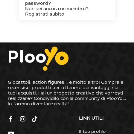
password?
Non sei ancora un membro?
Registrati subito
Giocattoli, action figures… e molto altro! Compra e
recensisci prodotti per ottenere dei vantaggi sui
tuoi acquisti. Hai un progetto creativo che vorresti
Nessun prodotto nel carrello.
realizzare? Condividilo con la community di PlooYo…
lo faremo diventare realtà!
Go To Shop
LINK UTILI
Il tuo profilo