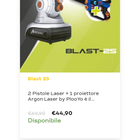
Nessun prodotto nel carrello.
Go To Shop
Blast 25
2 Pistole Laser + 1 proiettore
Argon Laser by PlooYo è il…
Il
Il
€
44,90
€
69,90
prezzo
prezzo
Disponibile
originale
attuale
era:
è:
€69,90.
€44,90.