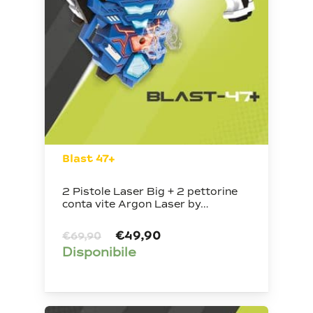
Blast 47+
2 Pistole Laser Big + 2 pettorine
conta vite Argon Laser by…
Il
Il
€
49,90
€
69,90
prezzo
prezzo
Disponibile
originale
attuale
era:
è:
€69,90.
€49,90.