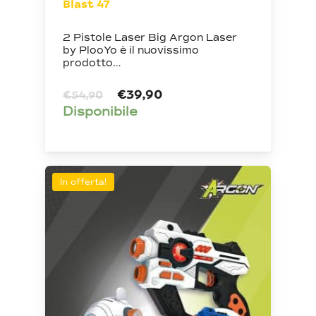
Blast 47
2 Pistole Laser Big Argon Laser
by PlooYo è il nuovissimo
prodotto…
Il
Il
€
39,90
€
54,90
prezzo
prezzo
Disponibile
originale
attuale
era:
è:
€54,90.
€39,90.
In offerta!